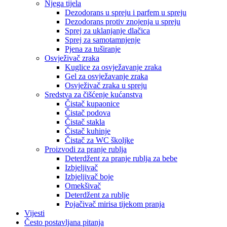
Njega tijela
Dezodorans u spreju i parfem u spreju
Dezodorans protiv znojenja u spreju
Sprej za uklanjanje dlačica
Sprej za samotamnjenje
Pjena za tuširanje
Osvježivač zraka
Kuglice za osvježavanje zraka
Gel za osvježavanje zraka
Osvježivač zraka u spreju
Sredstva za čišćenje kućanstva
Čistač kupaonice
Čistač podova
Čistač stakla
Čistač kuhinje
Čistač za WC školjke
Proizvodi za pranje rublja
Deterdžent za pranje rublja za bebe
Izbjeljivač
Izbjeljivač boje
Omekšivač
Deterdžent za rublje
Pojačivač mirisa tijekom pranja
Vijesti
Često postavljana pitanja