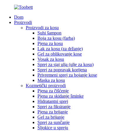
Dom
Proizvodi
Proizvodi za kosu
Suhi šampon
Boja za kosu (farba)
Pjena za kosu
Lak za kosu (za držanje)
Gel za oblikovanje kose
Vosak za kosu
Sprej za sjaj ulja (ulje za kosu)
Sprej za popravak korijena
Privremeni sprej za bojanje kose
Maska za kosu
Kozmetički proizvodi
Pjena za čišćenje
Pjena za skidanje šminke
Hidratantni sprej
Sprej za fiksiranje
Pjena za brijanje
Gel za brijanje
Sprej za sunčanje
Šljokice u spreju