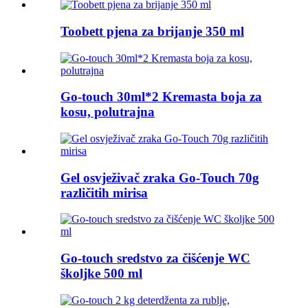
Toobett pjena za brijanje 350 ml
Go-touch 30ml*2 Kremasta boja za
kosu, polutrajna
Gel osvježivač zraka Go-Touch 70g
različitih mirisa
Go-touch sredstvo za čišćenje WC
školjke 500 ml