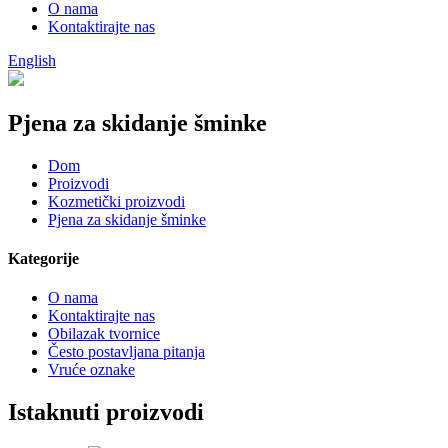
O nama
Kontaktirajte nas
English
Pjena za skidanje šminke
Dom
Proizvodi
Kozmetički proizvodi
Pjena za skidanje šminke
Kategorije
O nama
Kontaktirajte nas
Obilazak tvornice
Često postavljana pitanja
Vruće oznake
Istaknuti proizvodi