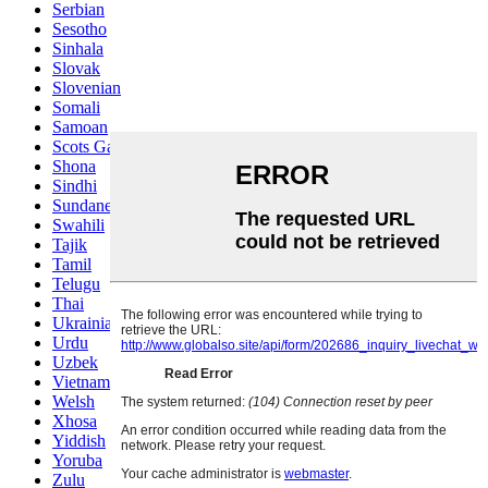
Serbian
Sesotho
Sinhala
Slovak
Slovenian
Somali
Samoan
Scots Gaelic
Shona
Sindhi
Sundanese
Swahili
Tajik
Tamil
Telugu
Thai
Ukrainian
Urdu
Uzbek
Vietnamese
Welsh
Xhosa
Yiddish
Yoruba
Zulu