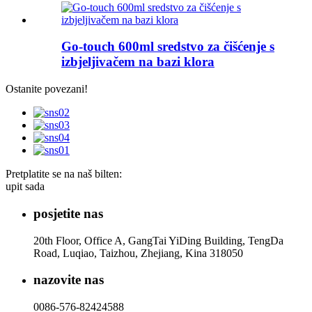
Go-touch 600ml sredstvo za čišćenje s
izbjeljivačem na bazi klora
Ostanite povezani!
Pretplatite se na naš bilten:
upit sada
posjetite nas
20th Floor, Office A, GangTai YiDing Building, TengDa
Road, Luqiao, Taizhou, Zhejiang, Kina 318050
nazovite nas
0086-576-82424588