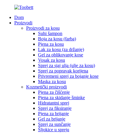
Dom
Proizvodi
Proizvodi za kosu
Suhi šampon
Boja za kosu (farba)
Pjena za kosu
Lak za kosu (za držanje)
Gel za oblikovanje kose
Vosak za kosu
Sprej za sjaj ulja (ulje za kosu)
Sprej za popravak korijena
Privremeni sprej za bojanje kose
Maska za kosu
Kozmetički proizvodi
Pjena za čišćenje
Pjena za skidanje šminke
Hidratantni sprej
Sprej za fiksiranje
Pjena za brijanje
Gel za brijanje
Sprej za sunčanje
Šljokice u spreju