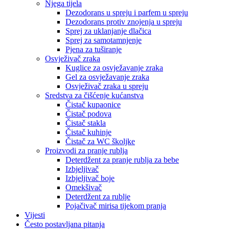
Njega tijela
Dezodorans u spreju i parfem u spreju
Dezodorans protiv znojenja u spreju
Sprej za uklanjanje dlačica
Sprej za samotamnjenje
Pjena za tuširanje
Osvježivač zraka
Kuglice za osvježavanje zraka
Gel za osvježavanje zraka
Osvježivač zraka u spreju
Sredstva za čišćenje kućanstva
Čistač kupaonice
Čistač podova
Čistač stakla
Čistač kuhinje
Čistač za WC školjke
Proizvodi za pranje rublja
Deterdžent za pranje rublja za bebe
Izbjeljivač
Izbjeljivač boje
Omekšivač
Deterdžent za rublje
Pojačivač mirisa tijekom pranja
Vijesti
Često postavljana pitanja