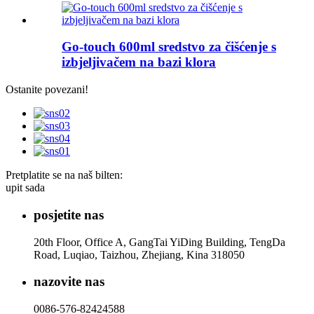
Go-touch 600ml sredstvo za čišćenje s
izbjeljivačem na bazi klora
Ostanite povezani!
Pretplatite se na naš bilten:
upit sada
posjetite nas
20th Floor, Office A, GangTai YiDing Building, TengDa
Road, Luqiao, Taizhou, Zhejiang, Kina 318050
nazovite nas
0086-576-82424588