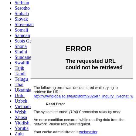
Serbian
Sesotho
Sinhala
Slovak
Slovenian
Somali
Samoan
Scots Gaelic
Shona
Sindhi
Sundanese
Swahili
Tajik
Tamil
Telugu
Thai
Ukrainian
Urdu
Uzbek
Vietnamese
Welsh
Xhosa
Yiddish
Yoruba
Zulu