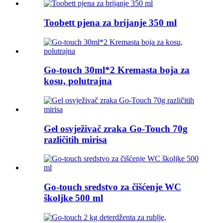
Toobett pjena za brijanje 350 ml
Go-touch 30ml*2 Kremasta boja za
kosu, polutrajna
Gel osvježivač zraka Go-Touch 70g
različitih mirisa
Go-touch sredstvo za čišćenje WC
školjke 500 ml