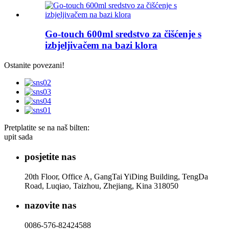
Go-touch 600ml sredstvo za čišćenje s
izbjeljivačem na bazi klora
Ostanite povezani!
Pretplatite se na naš bilten:
upit sada
posjetite nas
20th Floor, Office A, GangTai YiDing Building, TengDa
Road, Luqiao, Taizhou, Zhejiang, Kina 318050
nazovite nas
0086-576-82424588