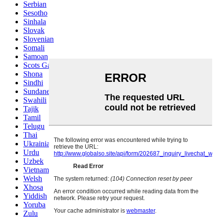
Serbian
Sesotho
Sinhala
Slovak
Slovenian
Somali
Samoan
Scots Gaelic
Shona
Sindhi
Sundanese
Swahili
Tajik
Tamil
Telugu
Thai
Ukrainian
Urdu
Uzbek
Vietnamese
Welsh
Xhosa
Yiddish
Yoruba
Zulu