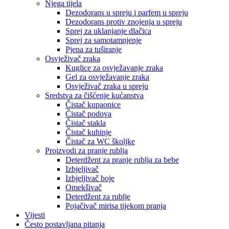
Njega tijela
Dezodorans u spreju i parfem u spreju
Dezodorans protiv znojenja u spreju
Sprej za uklanjanje dlačica
Sprej za samotamnjenje
Pjena za tuširanje
Osvježivač zraka
Kuglice za osvježavanje zraka
Gel za osvježavanje zraka
Osvježivač zraka u spreju
Sredstva za čišćenje kućanstva
Čistač kupaonice
Čistač podova
Čistač stakla
Čistač kuhinje
Čistač za WC školjke
Proizvodi za pranje rublja
Deterdžent za pranje rublja za bebe
Izbjeljivač
Izbjeljivač boje
Omekšivač
Deterdžent za rublje
Pojačivač mirisa tijekom pranja
Vijesti
Često postavljana pitanja