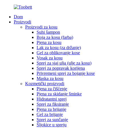
Dom
Proizvodi
Proizvodi za kosu
Suhi šampon
Boja za kosu (farba)
Pjena za kosu
Lak za kosu (za držanje)
Gel za oblikovanje kose
Vosak za kosu
Sprej za sjaj ulja (ulje za kosu)
Sprej za popravak korijena
Privremeni sprej za bojanje kose
Maska za kosu
Kozmetički proizvodi
Pjena za čišćenje
Pjena za skidanje šminke
Hidratantni sprej
Sprej za fiksiranje
Pjena za brijanje
Gel za brijanje
Sprej za sunčanje
Šljokice u spreju