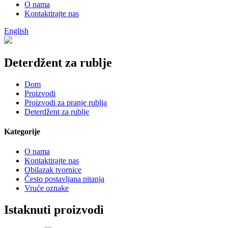
O nama
Kontaktirajte nas
English
Deterdžent za rublje
Dom
Proizvodi
Proizvodi za pranje rublja
Deterdžent za rublje
Kategorije
O nama
Kontaktirajte nas
Obilazak tvornice
Često postavljana pitanja
Vruće oznake
Istaknuti proizvodi