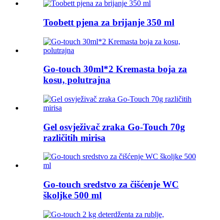
Toobett pjena za brijanje 350 ml
Go-touch 30ml*2 Kremasta boja za
kosu, polutrajna
Gel osvježivač zraka Go-Touch 70g
različitih mirisa
Go-touch sredstvo za čišćenje WC
školjke 500 ml