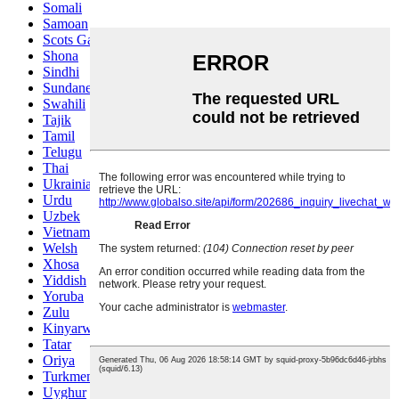
Somali
Samoan
Scots Gaelic
Shona
Sindhi
Sundanese
Swahili
Tajik
Tamil
Telugu
Thai
Ukrainian
Urdu
Uzbek
Vietnamese
Welsh
Xhosa
Yiddish
Yoruba
Zulu
Kinyarwanda
Tatar
Oriya
Turkmen
Uyghur