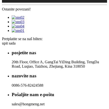
Ostanite povezani!
Pretplatite se na naš bilten:
upit sada
posjetite nas
20th Floor, Office A, GangTai YiDing Building, TengDa
Road, Luqiao, Taizhou, Zhejiang, Kina 318050
nazovite nas
0086-576-82424588
Pošaljite nam e-poštu
sales@hongmeng.net