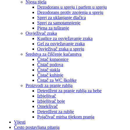
Njega tijela
Dezodorans u spreju i parfem u spreju
Dezodorans protiv znojenja u spreju
Sprej za uklanjanje dlačica
Sprej za samotamnjenje
Pjena za tuširanje
Osvježivač zraka
Kuglice za osvježavanje zraka
Gel za osvježavanje zraka
Osvježivač zraka u spreju
Sredstva za čišćenje kućanstva
Čistač kupaonice
Čistač podova
Čistač stakla
Čistač kuhinje
Čistač za WC školjke
Proizvodi za pranje rublja
Deterdžent za pranje rublja za bebe
Izbjeljivač
Izbjeljivač boje
Omekšivač
Deterdžent za rublje
Pojačivač mirisa tijekom pranja
Vijesti
Često postavljana pitanja