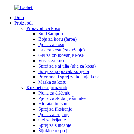
Dom
Proizvodi
Proizvodi za kosu
Suhi šampon
Boja za kosu (farba)
Pjena za kosu
Lak za kosu (za držanje)
Gel za oblikovanje kose
Vosak za kosu
Sprej za sjaj ulja (ulje za kosu)
Sprej za popravak korijena
Privremeni sprej za bojanje kose
Maska za kosu
Kozmetički proizvodi
Pjena za čišćenje
Pjena za skidanje šminke
Hidratantni sprej
Sprej za fiksiranje
Pjena za brijanje
Gel za brijanje
Sprej za sunčanje
Šljokice u spreju