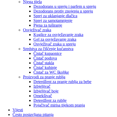
Njega tijela
Dezodorans u spreju i parfem u spreju
Dezodorans protiv znojenja u spreju
Sprej za uklanjanje dlačica
Sprej za samotamnjenje
Pjena za tuširanje
Osvježivač zraka
Kuglice za osvježavanje zraka
Gel za osvježavanje zraka
Osvježivač zraka u spreju
Sredstva za čišćenje kućanstva
Čistač kupaonice
Čistač podova
Čistač stakla
Čistač kuhinje
Čistač za WC školjke
Proizvodi za pranje rublja
Deterdžent za pranje rublja za bebe
Izbjeljivač
Izbjeljivač boje
Omekšivač
Deterdžent za rublje
Pojačivač mirisa tijekom pranja
Vijesti
Često postavljana pitanja