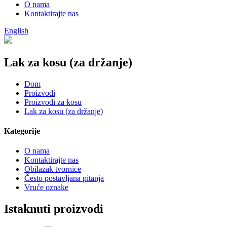
O nama
Kontaktirajte nas
English
Lak za kosu (za držanje)
Dom
Proizvodi
Proizvodi za kosu
Lak za kosu (za držanje)
Kategorije
O nama
Kontaktirajte nas
Obilazak tvornice
Često postavljana pitanja
Vruće oznake
Istaknuti proizvodi