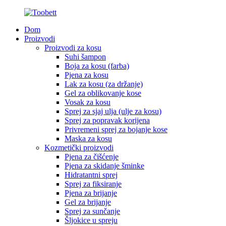
Dom
Proizvodi
Proizvodi za kosu
Suhi šampon
Boja za kosu (farba)
Pjena za kosu
Lak za kosu (za držanje)
Gel za oblikovanje kose
Vosak za kosu
Sprej za sjaj ulja (ulje za kosu)
Sprej za popravak korijena
Privremeni sprej za bojanje kose
Maska za kosu
Kozmetički proizvodi
Pjena za čišćenje
Pjena za skidanje šminke
Hidratantni sprej
Sprej za fiksiranje
Pjena za brijanje
Gel za brijanje
Sprej za sunčanje
Šljokice u spreju