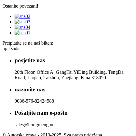
Ostanite povezani!
Pretplatite se na naš bilten:
upit sada
posjetite nas
20th Floor, Office A, GangTai YiDing Building, TengDa
Road, Luqiao, Taizhou, Zhejiang, Kina 318050
nazovite nas
0086-576-82424588
Pošaljite nam e-poštu
sales@hongmeng.net
© Autorska prava - 2010-2025: Sva prava pridržana.