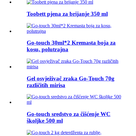
Toobett pjena za brijanje 350 ml
Go-touch 30ml*2 Kremasta boja za
kosu, polutrajna
Gel osvježivač zraka Go-Touch 70g
različitih mirisa
Go-touch sredstvo za čišćenje WC
školjke 500 ml