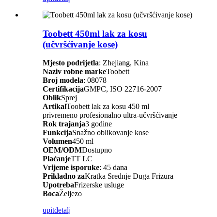
Toobett 450ml lak za kosu
(učvršćivanje kose)
Mjesto podrijetla
: Zhejiang, Kina
Naziv robne marke
Toobett
Broj modela
: 08078
Certifikacija
GMPC, ISO 22716-2007
Oblik
Sprej
Artikal
Toobett lak za kosu 450 ml
privremeno profesionalno ultra-učvršćivanje
Rok trajanja
3 godine
Funkcija
Snažno oblikovanje kose
Volumen
450 ml
OEM/ODM
Dostupno
Plaćanje
TT LC
Vrijeme isporuke
: 45 dana
Prikladno za
Kratka Srednje Duga Frizura
Upotreba
Frizerske usluge
Boca
Željezo
upit
detalj