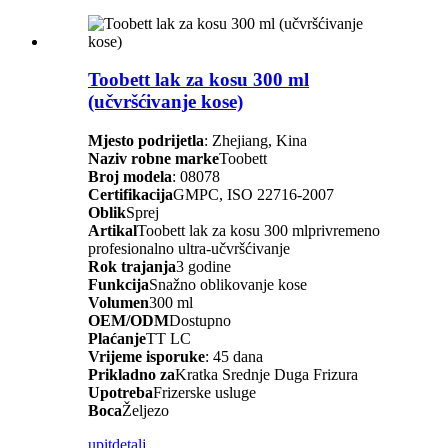
Toobett lak za kosu 300 ml
(učvršćivanje kose)
Mjesto podrijetla
: Zhejiang, Kina
Naziv robne marke
Toobett
Broj modela
: 08078
Certifikacija
GMPC, ISO 22716-2007
Oblik
Sprej
Artikal
Toobett lak za kosu 300 ml
privremeno
profesionalno ultra-učvršćivanje
Rok trajanja
3 godine
Funkcija
Snažno oblikovanje kose
Volumen
300 ml
OEM/ODM
Dostupno
Plaćanje
TT LC
Vrijeme isporuke
: 45 dana
Prikladno za
Kratka Srednje Duga Frizura
Upotreba
Frizerske usluge
Boca
Željezo
upit
detalj