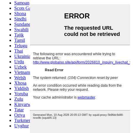
Samoan
Scots Gaelic
Shona
Sindhi
Sundanese
Swahili
Tajik
Tamil
Telugu
Thai
Ukrainian
Urdu
Uzbek
Vietnamese
Welsh
Xhosa
Yiddish
Yoruba
Zulu
Kinyarwanda
Tatar
Oriya
Turkmen
Uyghur