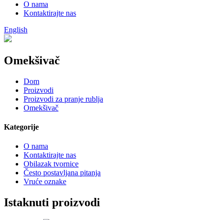
O nama
Kontaktirajte nas
English
Omekšivač
Dom
Proizvodi
Proizvodi za pranje rublja
Omekšivač
Kategorije
O nama
Kontaktirajte nas
Obilazak tvornice
Često postavljana pitanja
Vruće oznake
Istaknuti proizvodi