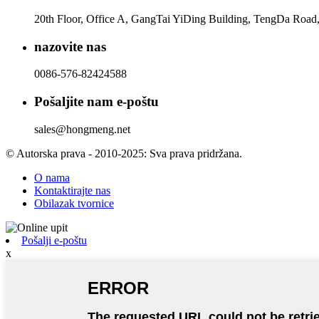
20th Floor, Office A, GangTai YiDing Building, TengDa Road,
nazovite nas
0086-576-82424588
Pošaljite nam e-poštu
sales@hongmeng.net
© Autorska prava - 2010-2025: Sva prava pridržana.
O nama
Kontaktirajte nas
Obilazak tvornice
Pošalji e-poštu
x