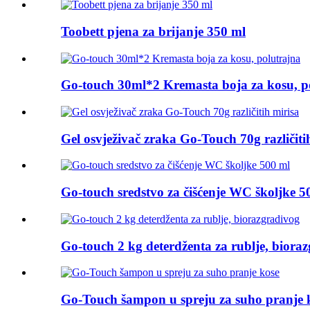
Toobett pjena za brijanje 350 ml
Go-touch 30ml*2 Kremasta boja za kosu, p
Gel osvježivač zraka Go-Touch 70g različiti
Go-touch sredstvo za čišćenje WC školjke 5
Go-touch 2 kg deterdženta za rublje, biora
Go-Touch šampon u spreju za suho pranje 