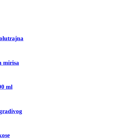
olutrajna
h mirisa
00 ml
zgradivog
kose