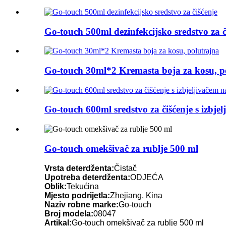
Go-touch 500ml dezinfekcijsko sredstvo za č
Go-touch 30ml*2 Kremasta boja za kosu, p
Go-touch 600ml sredstvo za čišćenje s izbjel
Go-touch omekšivač za rublje 500 ml
Vrsta deterdženta:
Čistač
Upotreba deterdženta:
ODJEĆA
Oblik:
Tekućina
Mjesto podrijetla:
Zhejiang, Kina
Naziv robne marke:
Go-touch
Broj modela:
08047
Artikal:
Go-touch omekšivač za rublje 500 ml