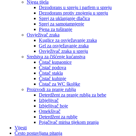
Njega tijela
Dezodorans u spreju i parfem u spreju
Dezodorans protiv znojenja u spreju
Sprej za uklanjanje dlačica
Sprej za samotamnjenje
Pjena za tuširanje
Osvježivač zraka
Kuglice za osvježavanje zraka
Gel za osvježavanje zraka
Osvježivač zraka u spreju
Sredstva za čišćenje kućanstva
Čistač kupaonice
Čistač podova
Čistač stakla
Čistač kuhinje
Čistač za WC školjke
Proizvodi za pranje rublja
Deterdžent za pranje rublja za bebe
Izbjeljivač
Izbjeljivač boje
Omekšivač
Deterdžent za rublje
Pojačivač mirisa tijekom pranja
Vijesti
Često postavljana pitanja