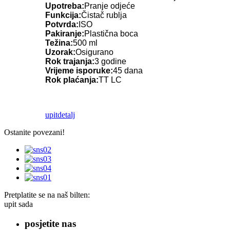
Upotreba:
Pranje odjeće
Funkcija:
Čistač rublja
Potvrda:
ISO
Pakiranje:
Plastična boca
Težina:
500 ml
Uzorak:
Osigurano
Rok trajanja:
3 godine
Vrijeme isporuke:
45 dana
Rok plaćanja:
TT LC
upit
detalj
Ostanite povezani!
Pretplatite se na naš bilten:
upit sada
posjetite nas