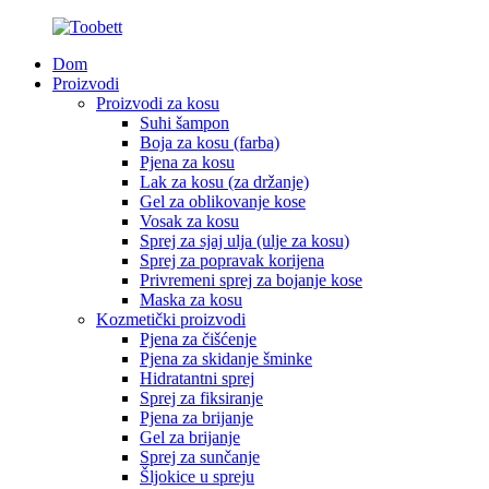
Dom
Proizvodi
Proizvodi za kosu
Suhi šampon
Boja za kosu (farba)
Pjena za kosu
Lak za kosu (za držanje)
Gel za oblikovanje kose
Vosak za kosu
Sprej za sjaj ulja (ulje za kosu)
Sprej za popravak korijena
Privremeni sprej za bojanje kose
Maska za kosu
Kozmetički proizvodi
Pjena za čišćenje
Pjena za skidanje šminke
Hidratantni sprej
Sprej za fiksiranje
Pjena za brijanje
Gel za brijanje
Sprej za sunčanje
Šljokice u spreju