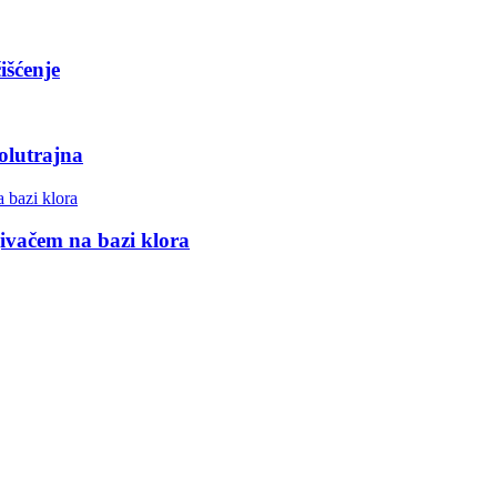
išćenje
olutrajna
jivačem na bazi klora