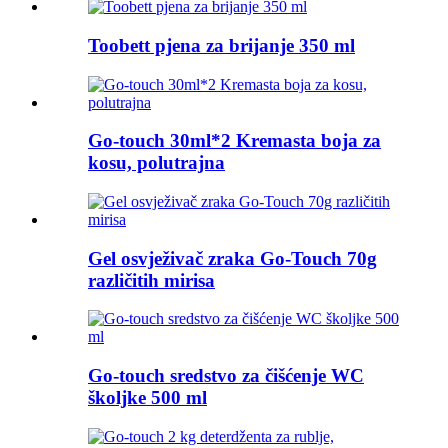
Toobett pjena za brijanje 350 ml
Go-touch 30ml*2 Kremasta boja za
kosu, polutrajna
Gel osvježivač zraka Go-Touch 70g
različitih mirisa
Go-touch sredstvo za čišćenje WC
školjke 500 ml