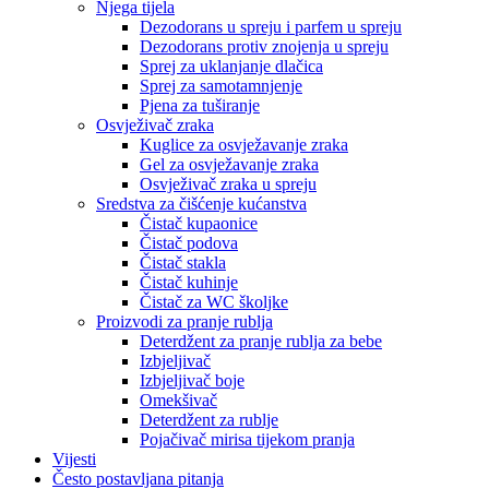
Njega tijela
Dezodorans u spreju i parfem u spreju
Dezodorans protiv znojenja u spreju
Sprej za uklanjanje dlačica
Sprej za samotamnjenje
Pjena za tuširanje
Osvježivač zraka
Kuglice za osvježavanje zraka
Gel za osvježavanje zraka
Osvježivač zraka u spreju
Sredstva za čišćenje kućanstva
Čistač kupaonice
Čistač podova
Čistač stakla
Čistač kuhinje
Čistač za WC školjke
Proizvodi za pranje rublja
Deterdžent za pranje rublja za bebe
Izbjeljivač
Izbjeljivač boje
Omekšivač
Deterdžent za rublje
Pojačivač mirisa tijekom pranja
Vijesti
Često postavljana pitanja