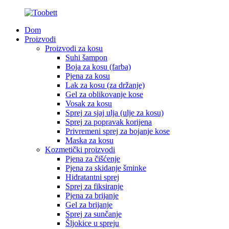
Dom
Proizvodi
Proizvodi za kosu
Suhi šampon
Boja za kosu (farba)
Pjena za kosu
Lak za kosu (za držanje)
Gel za oblikovanje kose
Vosak za kosu
Sprej za sjaj ulja (ulje za kosu)
Sprej za popravak korijena
Privremeni sprej za bojanje kose
Maska za kosu
Kozmetički proizvodi
Pjena za čišćenje
Pjena za skidanje šminke
Hidratantni sprej
Sprej za fiksiranje
Pjena za brijanje
Gel za brijanje
Sprej za sunčanje
Šljokice u spreju