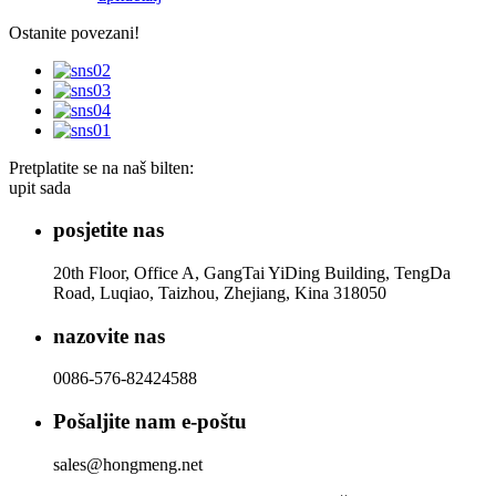
Ostanite povezani!
Pretplatite se na naš bilten:
upit sada
posjetite nas
20th Floor, Office A, GangTai YiDing Building, TengDa
Road, Luqiao, Taizhou, Zhejiang, Kina 318050
nazovite nas
0086-576-82424588
Pošaljite nam e-poštu
sales@hongmeng.net