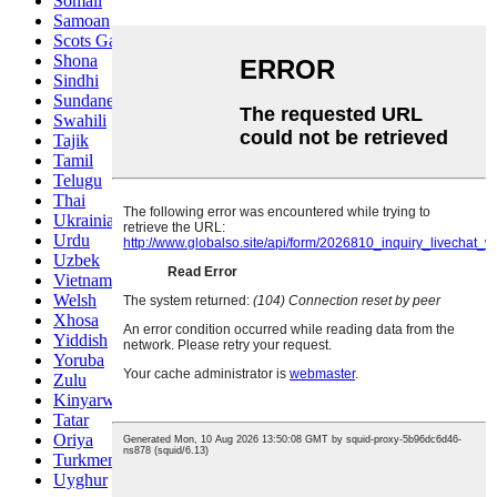
Somali
Samoan
Scots Gaelic
Shona
Sindhi
Sundanese
Swahili
Tajik
Tamil
Telugu
Thai
Ukrainian
Urdu
Uzbek
Vietnamese
Welsh
Xhosa
Yiddish
Yoruba
Zulu
Kinyarwanda
Tatar
Oriya
Turkmen
Uyghur