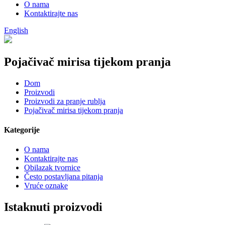
O nama
Kontaktirajte nas
English
Pojačivač mirisa tijekom pranja
Dom
Proizvodi
Proizvodi za pranje rublja
Pojačivač mirisa tijekom pranja
Kategorije
O nama
Kontaktirajte nas
Obilazak tvornice
Često postavljana pitanja
Vruće oznake
Istaknuti proizvodi