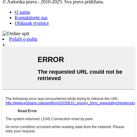
© Autorska prava - 2010-2025: Sva prava pridržana.
O nama
Kontaktirajte nas
Obilazak tvornice
Pošalji e-poštu
x