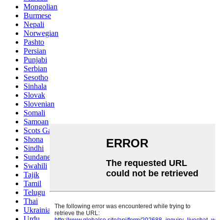
Mongolian
Burmese
Nepali
Norwegian
Pashto
Persian
Punjabi
Serbian
Sesotho
Sinhala
Slovak
Slovenian
Somali
Samoan
Scots Gaelic
Shona
Sindhi
Sundanese
Swahili
Tajik
Tamil
Telugu
Thai
Ukrainian
Urdu