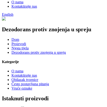
O nama
Kontaktirajte nas
English
Dezodorans protiv znojenja u spreju
Dom
Proizvodi
Njega tijela
Dezodorans protiv znojenja u spreju
Kategorije
O nama
Kontaktirajte nas
Obilazak tvornice
Često postavljana pitanja
Vruće oznake
Istaknuti proizvodi