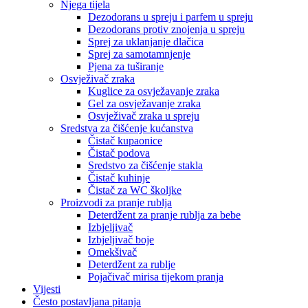
Njega tijela
Dezodorans u spreju i parfem u spreju
Dezodorans protiv znojenja u spreju
Sprej za uklanjanje dlačica
Sprej za samotamnjenje
Pjena za tuširanje
Osvježivač zraka
Kuglice za osvježavanje zraka
Gel za osvježavanje zraka
Osvježivač zraka u spreju
Sredstva za čišćenje kućanstva
Čistač kupaonice
Čistač podova
Sredstvo za čišćenje stakla
Čistač kuhinje
Čistač za WC školjke
Proizvodi za pranje rublja
Deterdžent za pranje rublja za bebe
Izbjeljivač
Izbjeljivač boje
Omekšivač
Deterdžent za rublje
Pojačivač mirisa tijekom pranja
Vijesti
Često postavljana pitanja