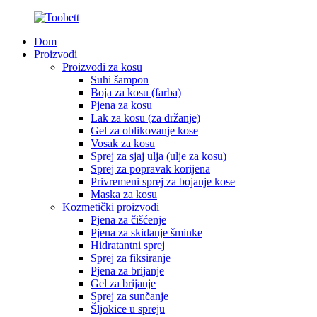
Dom
Proizvodi
Proizvodi za kosu
Suhi šampon
Boja za kosu (farba)
Pjena za kosu
Lak za kosu (za držanje)
Gel za oblikovanje kose
Vosak za kosu
Sprej za sjaj ulja (ulje za kosu)
Sprej za popravak korijena
Privremeni sprej za bojanje kose
Maska za kosu
Kozmetički proizvodi
Pjena za čišćenje
Pjena za skidanje šminke
Hidratantni sprej
Sprej za fiksiranje
Pjena za brijanje
Gel za brijanje
Sprej za sunčanje
Šljokice u spreju