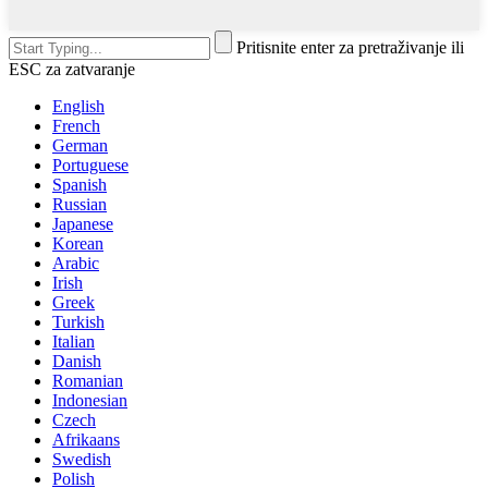
Pritisnite enter za pretraživanje ili
ESC za zatvaranje
English
French
German
Portuguese
Spanish
Russian
Japanese
Korean
Arabic
Irish
Greek
Turkish
Italian
Danish
Romanian
Indonesian
Czech
Afrikaans
Swedish
Polish