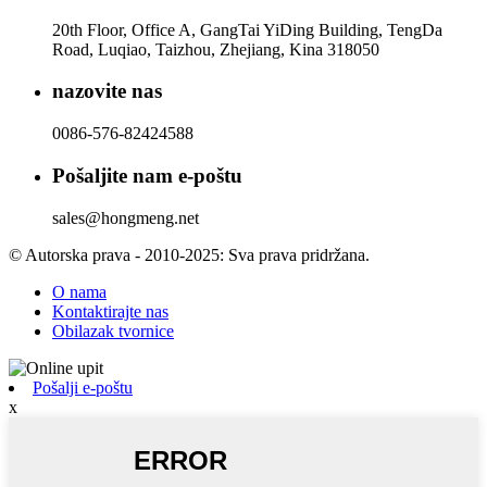
20th Floor, Office A, GangTai YiDing Building, TengDa
Road, Luqiao, Taizhou, Zhejiang, Kina 318050
nazovite nas
0086-576-82424588
Pošaljite nam e-poštu
sales@hongmeng.net
© Autorska prava - 2010-2025: Sva prava pridržana.
O nama
Kontaktirajte nas
Obilazak tvornice
Pošalji e-poštu
x