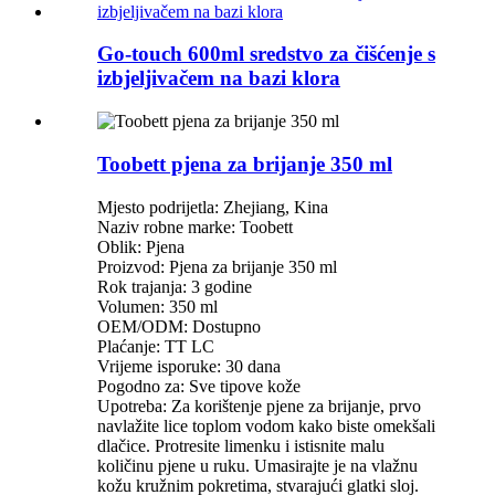
Go-touch 600ml sredstvo za čišćenje s
izbjeljivačem na bazi klora
Toobett pjena za brijanje 350 ml
Mjesto podrijetla: Zhejiang, Kina
Naziv robne marke: Toobett
Oblik: Pjena
Proizvod: Pjena za brijanje 350 ml
Rok trajanja: 3 godine
Volumen: 350 ml
OEM/ODM: Dostupno
Plaćanje: TT LC
Vrijeme isporuke: 30 dana
Pogodno za: Sve tipove kože
Upotreba: Za korištenje pjene za brijanje, prvo
navlažite lice toplom vodom kako biste omekšali
dlačice. Protresite limenku i istisnite malu
količinu pjene u ruku. Umasirajte je na vlažnu
kožu kružnim pokretima, stvarajući glatki sloj.