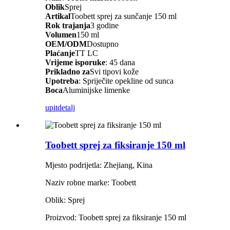
Oblik
Sprej
Artikal
Toobett sprej za sunčanje 150 ml
Rok trajanja
3 godine
Volumen
150 ml
OEM/ODM
Dostupno
Plaćanje
TT LC
Vrijeme isporuke
: 45 dana
Prikladno za
Svi tipovi kože
Upotreba
: Spriječite opekline od sunca
Boca
Aluminijske limenke
upit
detalj
Toobett sprej za fiksiranje 150 ml
Mjesto podrijetla: Zhejiang, Kina
Naziv robne marke: Toobett
Oblik: Sprej
Proizvod: Toobett sprej za fiksiranje 150 ml