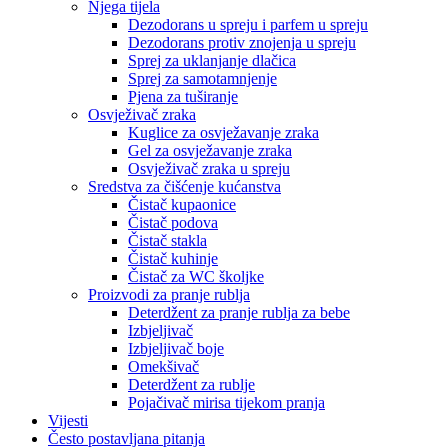
Njega tijela
Dezodorans u spreju i parfem u spreju
Dezodorans protiv znojenja u spreju
Sprej za uklanjanje dlačica
Sprej za samotamnjenje
Pjena za tuširanje
Osvježivač zraka
Kuglice za osvježavanje zraka
Gel za osvježavanje zraka
Osvježivač zraka u spreju
Sredstva za čišćenje kućanstva
Čistač kupaonice
Čistač podova
Čistač stakla
Čistač kuhinje
Čistač za WC školjke
Proizvodi za pranje rublja
Deterdžent za pranje rublja za bebe
Izbjeljivač
Izbjeljivač boje
Omekšivač
Deterdžent za rublje
Pojačivač mirisa tijekom pranja
Vijesti
Često postavljana pitanja