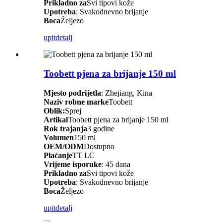
Prikladno za
Svi tipovi kože
Upotreba
: Svakodnevno brijanje
Boca
Željezo
upit
detalj
Toobett pjena za brijanje 150 ml
Mjesto podrijetla
: Zhejiang, Kina
Naziv robne marke
Toobett
Oblik:
Sprej
Artikal
Toobett pjena za brijanje 150 ml
Rok trajanja
3 godine
Volumen
150 ml
OEM/ODM
Dostupno
Plaćanje
TT LC
Vrijeme isporuke
: 45 dana
Prikladno za
Svi tipovi kože
Upotreba
: Svakodnevno brijanje
Boca
Željezo
upit
detalj