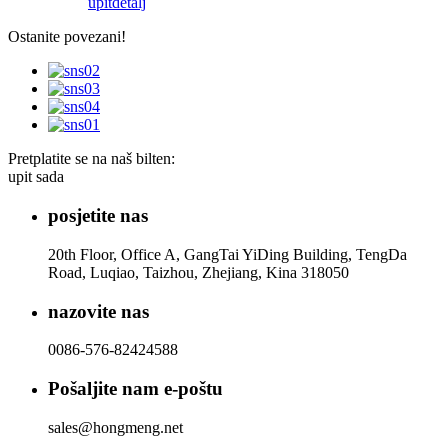
upit
detalj
Ostanite povezani!
Pretplatite se na naš bilten:
upit sada
posjetite nas
20th Floor, Office A, GangTai YiDing Building, TengDa
Road, Luqiao, Taizhou, Zhejiang, Kina 318050
nazovite nas
0086-576-82424588
Pošaljite nam e-poštu
sales@hongmeng.net