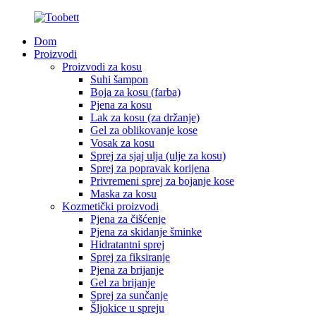
Dom
Proizvodi
Proizvodi za kosu
Suhi šampon
Boja za kosu (farba)
Pjena za kosu
Lak za kosu (za držanje)
Gel za oblikovanje kose
Vosak za kosu
Sprej za sjaj ulja (ulje za kosu)
Sprej za popravak korijena
Privremeni sprej za bojanje kose
Maska za kosu
Kozmetički proizvodi
Pjena za čišćenje
Pjena za skidanje šminke
Hidratantni sprej
Sprej za fiksiranje
Pjena za brijanje
Gel za brijanje
Sprej za sunčanje
Šljokice u spreju