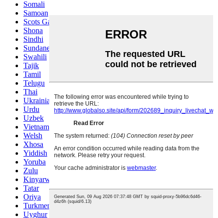
Somali
Samoan
Scots Gaelic
Shona
Sindhi
Sundanese
Swahili
Tajik
Tamil
Telugu
Thai
Ukrainian
Urdu
Uzbek
Vietnamese
Welsh
Xhosa
Yiddish
Yoruba
Zulu
Kinyarwanda
Tatar
Oriya
Turkmen
Uyghur