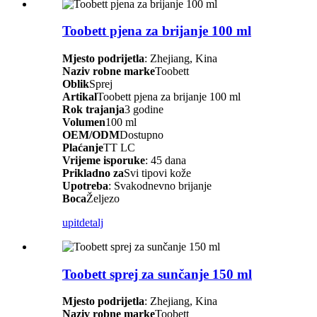
Toobett pjena za brijanje 100 ml
Mjesto podrijetla
: Zhejiang, Kina
Naziv robne marke
Toobett
Oblik
Sprej
Artikal
Toobett pjena za brijanje 100 ml
Rok trajanja
3 godine
Volumen
100 ml
OEM/ODM
Dostupno
Plaćanje
TT LC
Vrijeme isporuke
: 45 dana
Prikladno za
Svi tipovi kože
Upotreba
: Svakodnevno brijanje
Boca
Željezo
upit
detalj
Toobett sprej za sunčanje 150 ml
Mjesto podrijetla
: Zhejiang, Kina
Naziv robne marke
Toobett