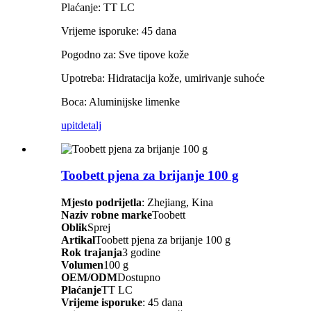
Plaćanje: TT LC
Vrijeme isporuke: 45 dana
Pogodno za: Sve tipove kože
Upotreba: Hidratacija kože, umirivanje suhoće
Boca: Aluminijske limenke
upit
detalj
Toobett pjena za brijanje 100 g
Mjesto podrijetla
: Zhejiang, Kina
Naziv robne marke
Toobett
Oblik
Sprej
Artikal
Toobett pjena za brijanje 100 g
Rok trajanja
3 godine
Volumen
100 g
OEM/ODM
Dostupno
Plaćanje
TT LC
Vrijeme isporuke
: 45 dana