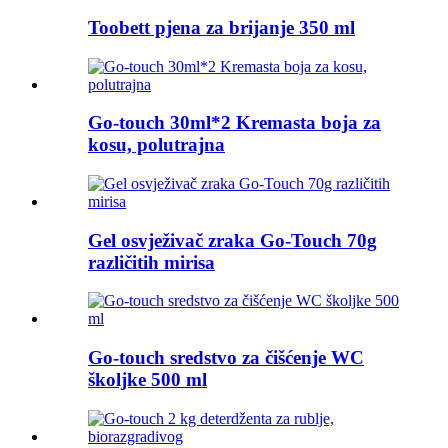
Toobett pjena za brijanje 350 ml
Go-touch 30ml*2 Kremasta boja za
kosu, polutrajna
Gel osvježivač zraka Go-Touch 70g
različitih mirisa
Go-touch sredstvo za čišćenje WC
školjke 500 ml