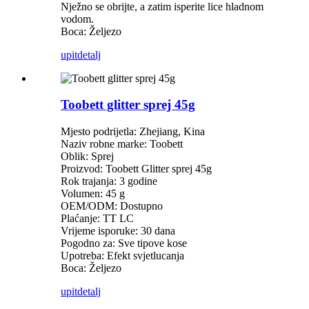
Nježno se obrijte, a zatim isperite lice hladnom
vodom.
Boca: Željezo
upit
detalj
Toobett glitter sprej 45g
Mjesto podrijetla: Zhejiang, Kina
Naziv robne marke: Toobett
Oblik: Sprej
Proizvod: Toobett Glitter sprej 45g
Rok trajanja: 3 godine
Volumen: 45 g
OEM/ODM: Dostupno
Plaćanje: TT LC
Vrijeme isporuke: 30 dana
Pogodno za: Sve tipove kose
Upotreba: Efekt svjetlucanja
Boca: Željezo
upit
detalj