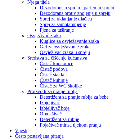
Njega tijela
Dezodorans u spreju i parfem u spreju
Dezodorans protiv znojenja u spreju
Sprej za uklanjanje dlačica
Sprej za samotamnjenje
Pjena za tuširanje
Osvježivač zraka
Kuglice za osvježavanje zraka
Gel za osvježavanje zraka
Osvježivač zraka u spreju
Sredstva za čišćenje kućanstva
Čistač kupaonice
Čistač podova
Čistač stakla
Čistač kuhinje
Čistač za WC školjke
Proizvodi za pranje rublja
Deterdžent za pranje rublja za bebe
Izbjeljivač
Izbjeljivač boje
Omekšivač
Deterdžent za rublje
Pojačivač mirisa tijekom pranja
Vijesti
Često postavljana pitanja