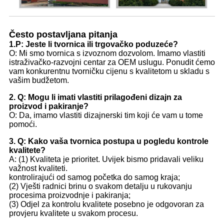
Često postavljana pitanja
1.
P: Jeste li tvornica ili trgovačko poduzeće?
O: Mi smo tvornica s izvoznom dozvolom. Imamo vlastiti
istraživačko-razvojni centar za OEM uslugu. Ponudit ćemo
vam konkurentnu tvorničku cijenu s kvalitetom u skladu s
vašim budžetom.
2. Q: Mogu li imati vlastiti prilagođeni dizajn za
proizvod i pakiranje?
O: Da, imamo vlastiti dizajnerski tim koji će vam u tome
pomoći.
3. Q: Kako vaša tvornica postupa u pogledu kontrole
kvalitete?
A: (1) Kvaliteta je prioritet. Uvijek bismo pridavali veliku
važnost kvaliteti.
kontrolirajući od samog početka do samog kraja;
(2) Vješti radnici brinu o svakom detalju u rukovanju
procesima proizvodnje i pakiranja;
(3) Odjel za kontrolu kvalitete posebno je odgovoran za
provjeru kvalitete u svakom procesu.