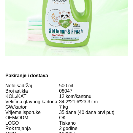
Pakiranje i dostava
Neto sadržaj
500 ml
Broj artikla
08047
KOL./KAT
12 kom/kartonu
Veličina glavnog kartona
34,2*21,6*23,3 cm
GW/karton
7 kg
Vrijeme isporuke
35 dana (40 dana prvi put)
OEM/ODM
OK
LOGO
Tiskano
Rok trajanja
2 godine