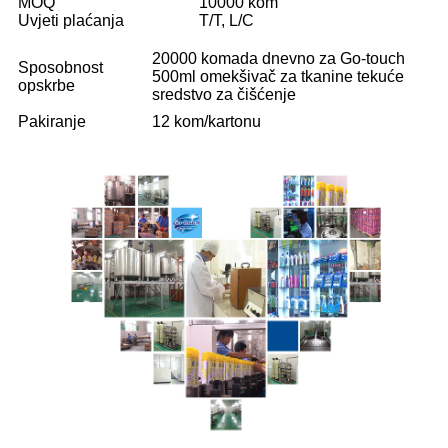
MOQ
10000 kom
Uvjeti plaćanja
T/T, L/C
20000 komada dnevno za Go-touch
Sposobnost
500ml omekšivač za tkanine tekuće
opskrbe
sredstvo za čišćenje
Pakiranje
12 kom/kartonu