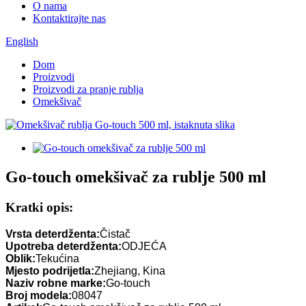
O nama
Kontaktirajte nas
English
Dom
Proizvodi
Proizvodi za pranje rublja
Omekšivač
Go-touch omekšivač za rublje 500 ml
Kratki opis:
Vrsta deterdženta:
Čistač
Upotreba deterdženta:
ODJEĆA
Oblik:
Tekućina
Mjesto podrijetla:
Zhejiang, Kina
Naziv robne marke:
Go-touch
Broj modela:
08047