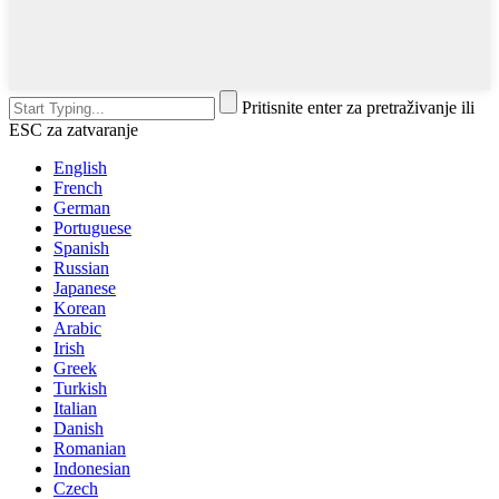
Pritisnite enter za pretraživanje ili
ESC za zatvaranje
English
French
German
Portuguese
Spanish
Russian
Japanese
Korean
Arabic
Irish
Greek
Turkish
Italian
Danish
Romanian
Indonesian
Czech