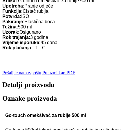
Artikal:
Go-touch omekšivač za rublje 500 ml
Upotreba:
Pranje odjeće
Funkcija:
Čistač rublja
Potvrda:
ISO
Pakiranje:
Plastična boca
Težina:
500 ml
Uzorak:
Osigurano
Rok trajanja:
3 godine
Vrijeme isporuke:
45 dana
Rok plaćanja:
TT LC
Pošaljite nam e-poštu
Preuzmi kao PDF
Detalji proizvoda
Oznake proizvoda
Go-touch omekšivač za rublje 500 ml
Go-touch 500ml tekući omekšivač za rublje ima sljedeća