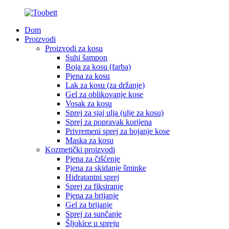
Dom
Proizvodi
Proizvodi za kosu
Suhi šampon
Boja za kosu (farba)
Pjena za kosu
Lak za kosu (za držanje)
Gel za oblikovanje kose
Vosak za kosu
Sprej za sjaj ulja (ulje za kosu)
Sprej za popravak korijena
Privremeni sprej za bojanje kose
Maska za kosu
Kozmetički proizvodi
Pjena za čišćenje
Pjena za skidanje šminke
Hidratantni sprej
Sprej za fiksiranje
Pjena za brijanje
Gel za brijanje
Sprej za sunčanje
Šljokice u spreju