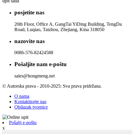
upit sada
posjetite nas
20th Floor, Office A, GangTai YiDing Building, TengDa
Road, Luqiao, Taizhou, Zhejiang, Kina 318050
nazovite nas
0086-576-82424588
Pošaljite nam e-poštu
sales@hongmeng.net
© Autorska prava - 2010-2025: Sva prava pridržana.
O nama
Kontaktirajte nas
Obilazak tvornice
Pošalji e-poštu
x