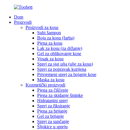
Dom
Proizvodi
Proizvodi za kosu
Suhi šampon
Boja za kosu (farba)
Pjena za kosu
Lak za kosu (za držanje)
Gel za oblikovanje kose
Vosak za kosu
Sprej za sjaj ulja (ulje za kosu)
Sprej za popravak korijena
Privremeni sprej za bojanje kose
Maska za kosu
Kozmetički proizvodi
Pjena za čišćenje
Pjena za skidanje šminke
Hidratantni sprej
Sprej za fiksiranje
Pjena za brijanje
Gel za brijanje
Sprej za sunčanje
Šljokice u spreju