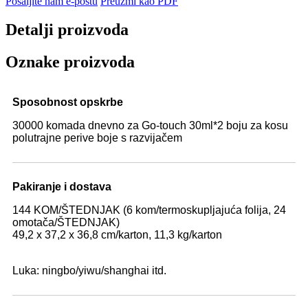
Pošaljite nam e-poštu
Preuzmi kao PDF
Detalji proizvoda
Oznake proizvoda
Sposobnost opskrbe
30000 komada dnevno za Go-touch 30ml*2 boju za kosu
polutrajne perive boje s razvijačem
Pakiranje i dostava
144 KOM/ŠTEDNJAK (6 kom/termoskupljajuća folija, 24
omotača/ŠTEDNJAK)
49,2 x 37,2 x 36,8 cm/karton, 11,3 kg/karton
Luka: ningbo/yiwu/shanghai itd.