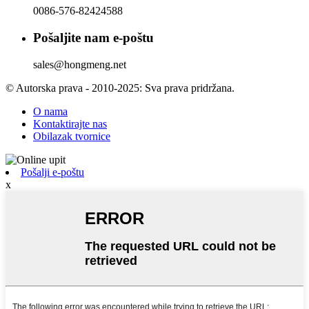
0086-576-82424588
Pošaljite nam e-poštu
sales@hongmeng.net
© Autorska prava - 2010-2025: Sva prava pridržana.
O nama
Kontaktirajte nas
Obilazak tvornice
Pošalji e-poštu
x