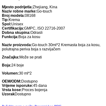
Mjesto podrijetla:
Zhejiang, Kina
Naziv robne marke:
Go-touch
Broj modela:
08168
Tip:
Krema
Spol:
Unisex
Certifikacija:
GMPC, ISO 22716-2007
Dobna skupina:
Odrasli
Funkcija:
Boja za kosu
Naziv proizvoda:
Go-touch 30ml*2 Kremasta boja za kosu,
polutrajna periva boja s razvijačem
Značajka:
Može se prati
Boja:
24 boje
Volumen:
30 ml*2
OEM/ODM:
Dostupno
Vrijeme isporuke:
45 dana
Vrsta kose:
Proces bojenja
Uzorak
Dostupno