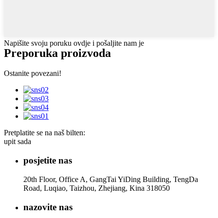
Napišite svoju poruku ovdje i pošaljite nam je
Preporuka proizvoda
Ostanite povezani!
Pretplatite se na naš bilten:
upit sada
posjetite nas
20th Floor, Office A, GangTai YiDing Building, TengDa
Road, Luqiao, Taizhou, Zhejiang, Kina 318050
nazovite nas