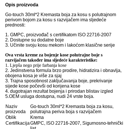
Opis proizvoda
Go-touch 30ml*2 Kremasta boja za kosu s polutrajnom
perivom bojom za kosu s razvijačem ima sljedeće
prednosti:
1. GMPC, proizvođač s certifikatom ISO 22716-2007
2. Dostupne su dodatne boje
3. Učinite svoju kosu mekom i lakoćom klasične serije
Ova vrsta kreme za bojenje kose polutrajne boje s
razvijačem također ima sljedeće karakteristike:
1. Ljepša nego prije farbanja kose
2. Jedinstvena formula brzo prodire, hidratizira i obnavlja,
obojena kosa je više za sjaj
3. Trajna sposobnost zaključavanja boje, prekrivanje
sijede kose počevši od korijena kose
4. dugotrajan rezultat bojenja i prirodan blistav izgled
5.OEM usluga dostupna, nudi 24 vrste boja.
Naziv
Go-touch 30ml*2 Kremasta boja za kosu,
proizvoda
polutrajna periva boja s razvijačem
Oblik
Krema
Certifikacija
GMPC, ISO 22716-2007, Sigurnosno-tehnički
list