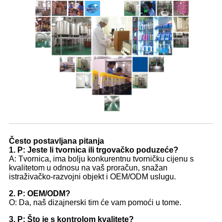
Često postavljana pitanja
1. P: Jeste li tvornica ili trgovačko poduzeće?
A: Tvornica, ima bolju konkurentnu tvorničku cijenu s
kvalitetom u odnosu na vaš proračun, snažan
istraživačko-razvojni objekt i OEM/ODM uslugu.
2. P: OEM/ODM?
O: Da, naš dizajnerski tim će vam pomoći u tome.
3. P: Što je s kontrolom kvalitete?