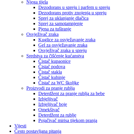
Njega tijela
Dezodorans u spreju i parfem u spreju
Dezodorans protiv znojenja u spreju
Sprej za uklanjanje dlačica
Sprej za samotamnjenje
Pjena za tuširanje
Osvježivač zraka
Kuglice za osvježavanje zraka
Gel za osvježavanje zraka
Osvježivač zraka u spreju
Sredstva za čišćenje kućanstva
Čistač kupaonice
Čistač podova
Čistač stakla
Čistač kuhinje
Čistač za WC školjke
Proizvodi za pranje rublja
Deterdžent za pranje rublja za bebe
Izbjeljivač
Izbjeljivač boje
Omekšivač
Deterdžent za rublje
Pojačivač mirisa tijekom pranja
Vijesti
Često postavljana pitanja