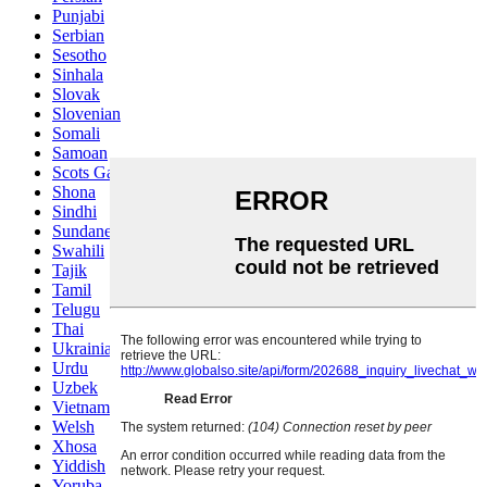
Punjabi
Serbian
Sesotho
Sinhala
Slovak
Slovenian
Somali
Samoan
Scots Gaelic
Shona
Sindhi
Sundanese
Swahili
Tajik
Tamil
Telugu
Thai
Ukrainian
Urdu
Uzbek
Vietnamese
Welsh
Xhosa
Yiddish
Yoruba