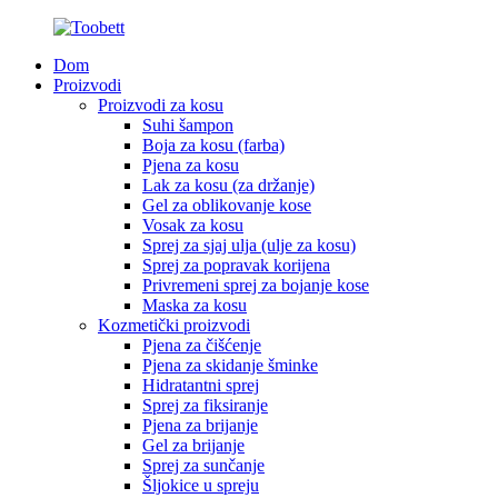
Dom
Proizvodi
Proizvodi za kosu
Suhi šampon
Boja za kosu (farba)
Pjena za kosu
Lak za kosu (za držanje)
Gel za oblikovanje kose
Vosak za kosu
Sprej za sjaj ulja (ulje za kosu)
Sprej za popravak korijena
Privremeni sprej za bojanje kose
Maska za kosu
Kozmetički proizvodi
Pjena za čišćenje
Pjena za skidanje šminke
Hidratantni sprej
Sprej za fiksiranje
Pjena za brijanje
Gel za brijanje
Sprej za sunčanje
Šljokice u spreju