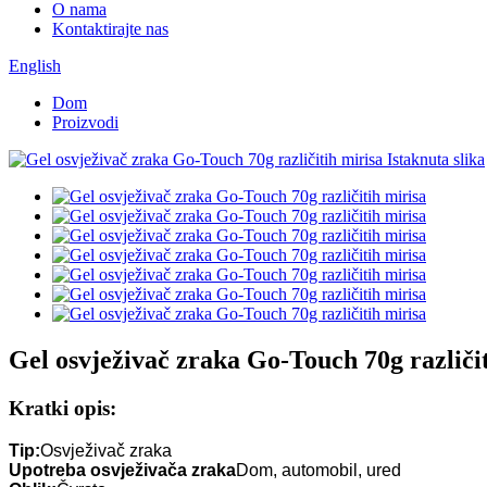
O nama
Kontaktirajte nas
English
Dom
Proizvodi
Gel osvježivač zraka Go-Touch 70g različi
Kratki opis:
Tip:
Osvježivač zraka
Upotreba osvježivača zraka
Dom, automobil, ured