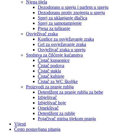
Njega tijela
Dezodorans u spreju i parfem u spreju
Dezodorans protiv znojenja u spreju
Sprej za uklanjanje dlačica
Sprej za samotamnjenje
Pjena za tuširanje
Osvježivač zraka
Kuglice za osvježavanje zraka
Gel za osvježavanje zraka
Osvježivač zraka u spreju
Sredstva za čišćenje kućanstva
Čistač kupaonice
Čistač podova
Čistač stakla
Čistač kuhinje
Čistač za WC školjke
Proizvodi za pranje rublja
Deterdžent za pranje rublja za bebe
Izbjeljivač
Izbjeljivač boje
Omekšivač
Deterdžent za rublje
Pojačivač mirisa tijekom pranja
Vijesti
Često postavljana pitanja