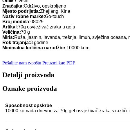
Oblik:
Čvrsto
Značajka:
Održivo, opskrbljeno
Mjesto podrijetla:
Zhejiang, Kina
Naziv robne marke:
Go-touch
Broj modela:
08029
Artikal:
70g osvježivač zraka u gelu
Veličina:
70 g
Miris:
Ruža, jasmin, lavanda, trešnja, limun, svježina oceana, na
Rok trajanja:
3 godine
Minimalna količina narudžbe:
10000 kom
Pošaljite nam e-poštu
Preuzmi kao PDF
Detalji proizvoda
Oznake proizvoda
Sposobnost opskrbe
10000 komada dnevno za 70g gel osvježivač zraka s različiti