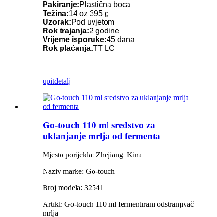
Pakiranje:
Plastična boca
Težina:
14 oz 395 g
Uzorak:
Pod uvjetom
Rok trajanja:
2 godine
Vrijeme isporuke:
45 dana
Rok plaćanja:
TT LC
upit
detalj
Go-touch 110 ml sredstvo za
uklanjanje mrlja od fermenta
Mjesto porijekla: Zhejiang, Kina
Naziv marke: Go-touch
Broj modela: 32541
Artikl: Go-touch 110 ml fermentirani odstranjivač
mrlja