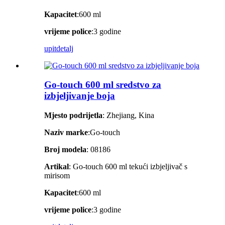
Kapacitet
:600 ml
vrijeme police
:3 godine
upit
detalj
Go-touch 600 ml sredstvo za
izbjeljivanje boja
Mjesto podrijetla
: Zhejiang, Kina
Naziv marke
:Go-touch
Broj modela
: 08186
Artikal
: Go-touch 600 ml tekući izbjeljivač s
mirisom
Kapacitet
:600 ml
vrijeme police
:3 godine