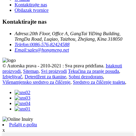
Kontaktirajte nas
Obilazak tvornice
Kontaktirajte nas
Adresa:
20th Floor, Office A, GangTai YiDing Building,
TengDa Road, Luqiao, Taizhou, Zhejiang, Kina 318050
Telefon:
0086-576-82424588
Email:
sales@hongmeng.net
© Autorska prava - 2010-2021 : Sva prava pridržana.
Istaknuti
proizvodi
,
Sitemap
,
Svi proizvodi
Tekućina za pranje posuđa
,
Izbjeljivač
,
Deterdžent za tkanine
,
Sobni dezodorans
,
Višenamjensko sredstvo za čišćenje
,
Sredstvo za čišćenje toaleta
,
Pošalji e-poštu
x