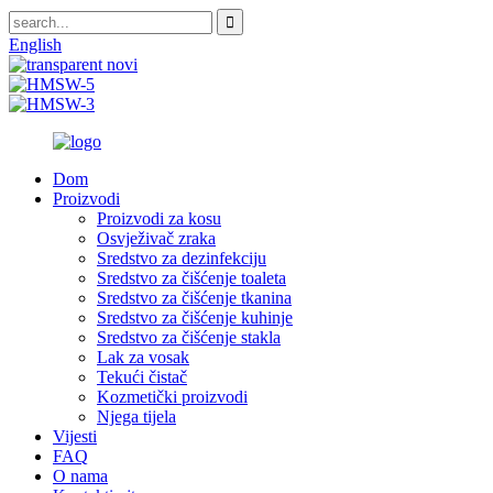
English
Dom
Proizvodi
Proizvodi za kosu
Osvježivač zraka
Sredstvo za dezinfekciju
Sredstvo za čišćenje toaleta
Sredstvo za čišćenje tkanina
Sredstvo za čišćenje kuhinje
Sredstvo za čišćenje stakla
Lak za vosak
Tekući čistač
Kozmetički proizvodi
Njega tijela
Vijesti
FAQ
O nama