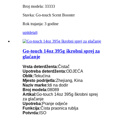
Broj modela: 33333
Stavka: Go-touch Scent Booster
Rok trajanja: 3 godine
upit
detalj
Go-touch 14oz 395g škrobni sprej za
glačanje
Vrsta deterdženta:
Čistač
Upotreba deterdženta:
ODJEĆA
Oblik:
Tekućina
Mjesto podrijetla:
Zhejiang, Kina
Naziv marke:
Idi na dodir
Broj modela:
08089
Artikal:
Go-touch 14oz 395g škrobni sprej
za glačanje
Upotreba:
Pranje odjeće
Funkcija:
Čista praonica rublja
Potvrda:
ISO