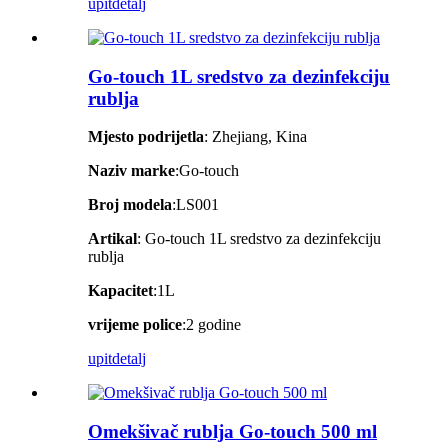
upit
detalj
Go-touch 1L sredstvo za dezinfekciju
rublja
Mjesto podrijetla
: Zhejiang, Kina
Naziv marke
:Go-touch
Broj modela
:LS001
Artikal
: Go-touch 1L sredstvo za dezinfekciju
rublja
Kapacitet
:1L
vrijeme police
:2 godine
upit
detalj
Omekšivač rublja Go-touch 500 ml