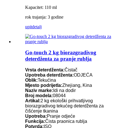
Kapacitet: 110 ml
rok trajanja: 3 godine
upit
detalj
Go-touch 2 kg biorazgradivog
deterdženta za pranje rublja
Vrsta deterdženta:
Čistač
Upotreba deterdženta:
ODJEĆA
Oblik:
Tekućina
Mjesto podrijetla:
Zhejiang, Kina
Naziv marke:
Idi na dodir
Broj modela:
08044
Artikal:
2 kg ekološki prihvatljivog
biorazgradivog tekućeg deterdženta za
čišćenje tkanina
Upotreba:
Pranje odjeće
Funkcija:
Čista praonica rublja
Potvrda:
ISO