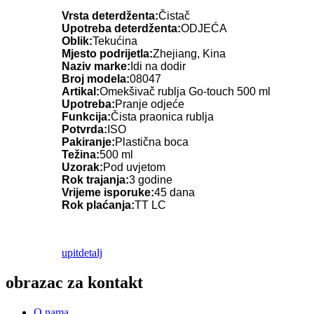
Vrsta deterdženta:
Čistač
Upotreba deterdženta:
ODJEĆA
Oblik:
Tekućina
Mjesto podrijetla:
Zhejiang, Kina
Naziv marke:
Idi na dodir
Broj modela:
08047
Artikal:
Omekšivač rublja Go-touch 500 ml
Upotreba:
Pranje odjeće
Funkcija:
Čista praonica rublja
Potvrda:
ISO
Pakiranje:
Plastična boca
Težina:
500 ml
Uzorak:
Pod uvjetom
Rok trajanja:
3 godine
Vrijeme isporuke:
45 dana
Rok plaćanja:
TT LC
upit
detalj
obrazac za kontakt
O nama