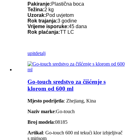
Pakiranje:
Plastična boca
Težina:
2 kg
Uzorak:
Pod uvjetom
Rok trajanja:
3 godine
Vrijeme isporuke:
45 dana
Rok plaćanja:
TT LC
upit
detalj
Go-touch sredstvo za čišćenje s
klorom od 600 ml
Mjesto podrijetla
: Zhejiang, Kina
Naziv marke
:Go-touch
Broj modela
:08185
Artikal
: Go-touch 600 ml tekući klor izbjeljivač
s mirisom